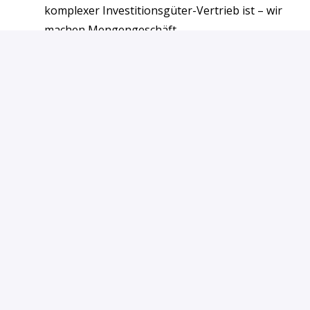
komplexer Investitionsgüter-Vertrieb ist – wir
machen Mengengeschäft.
Du aus reiner Beratung kommst und nie
operative Verantwortung für ein Team
getragen hast.
Du im Herzen Closer bist und unbedingt weiter
selbst verkaufen willst – wir suchen den
Architekten, nicht den Performer.
Du „Authentizität wichtiger als Skript" für eine
valide Führungshaltung hältst.
Du in den letzten 5 Jahren mehr als 3 Stationen
ohne plausible Begründung hattest.