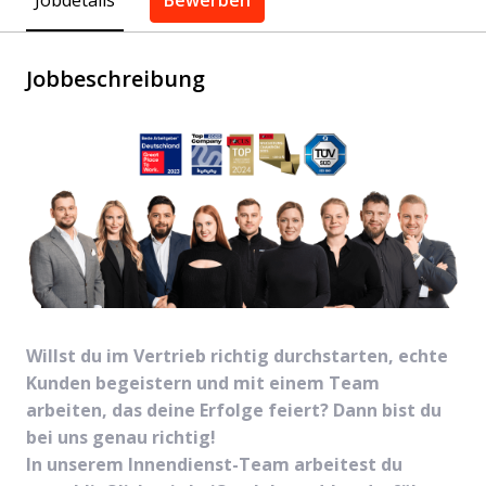
Bewerben
Jobbeschreibung
Willst du im Vertrieb richtig durchstarten, echte
Kunden begeistern und mit einem Team
arbeiten, das deine Erfolge feiert? Dann bist du
bei uns genau richtig!
In unserem Innendienst-Team arbeitest du