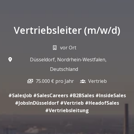
Vertriebsleiter (m/w/d)
vor Ort
Düsseldorf
,
Nordrhein-Westfalen
,
Deutschland
75.000 € pro Jahr
Vertrieb
#SalesJob #SalesCareers #B2BSales #InsideSales
#JobsInDüsseldorf #Vertrieb #HeadofSales
#Vertriebsleitung