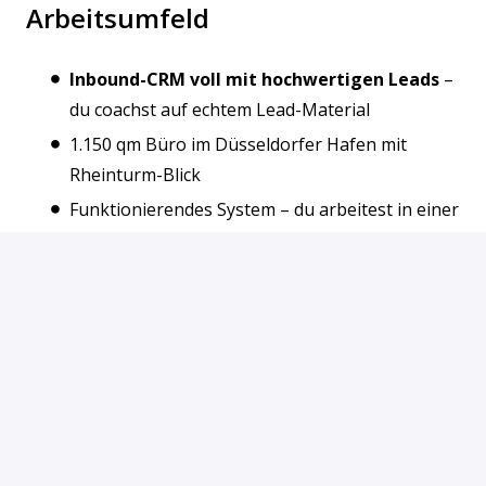
Arbeitsumfeld
Inbound-CRM voll mit hochwertigen Leads
–
du coachst auf echtem Lead-Material
1.150 qm Büro im Düsseldorfer Hafen mit
Rheinturm-Blick
Funktionierendes System – du arbeitest in einer
bewährten Struktur, nicht im Wildwuchs
Direkter Draht zu Geschäftsführung und Head
of Sales – schnelle Entscheidungen, kurze Wege
Vollständig digitalisierte Prozesse, modernste
Technik
900 € Gesundheits- & Wellness-Budget jährlich
Stellenanforderungen